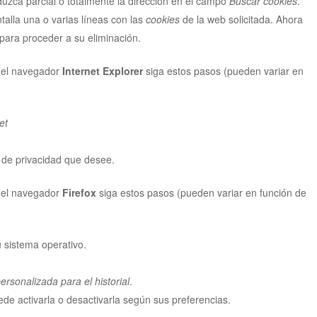
uzca parcial o totalmente la dirección en el campo
Buscar cookies
.
ntalla una o varias líneas con las
cookies
de la web solicitada. Ahora
para proceder a su eliminación.
el navegador
Internet Explorer
siga estos pasos (pueden variar en
et
l de privacidad que desee.
el navegador
Firefox
siga estos pasos (pueden variar en función de
 sistema operativo.
rsonalizada para el historial
.
ede activarla o desactivarla según sus preferencias.