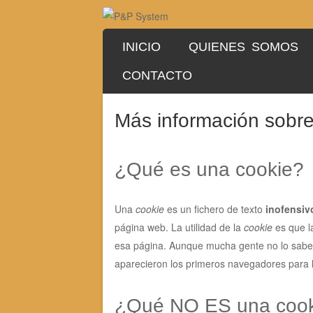
SKIP TO CONTENT
INICIO
QUIENES SOMOS
Menu
CONTACTO
Más información sobre
¿Qué es una cookie?
Una
cookie
es un fichero de texto
inofensiv
página web. La utilidad de la
cookie
es que l
esa página. Aunque mucha gente no lo sabe
aparecieron los primeros navegadores para
¿Qué NO ES una cook