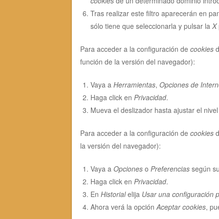
cookies
de un determinado dominio introd
Tras realizar este filtro aparecerán en pa
sólo tiene que seleccionarla y pulsar la
X
Para acceder a la configuración de
cookies
d
función de la versión del navegador):
Vaya a
Herramientas
,
Opciones de Intern
Haga click en
Privacidad
.
Mueva el deslizador hasta ajustar el nive
Para acceder a la configuración de
cookies
d
la versión del navegador):
Vaya a
Opciones
o
Preferencias
según su
Haga click en
Privacidad
.
En
Historial
elija
Usar una configuración pe
Ahora verá la opción
Aceptar cookies
, pu